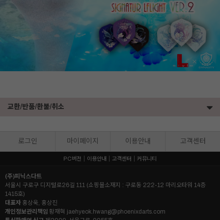
교환/반품/환불/취소
로그인
마이페이지
이용안내
고객센터
PC버전
이용안내
고객센터
커뮤니티
(주)피닉스다트
서울시 구로구 디지털로26길 111 (쇼핑몰소재지 : 구로동 222-12 마리오타워 14층
1415호)
대표자
홍상욱, 홍상진
개인정보관리책임
황재혁
jaehyeok.hwang@phoenixdarts.com