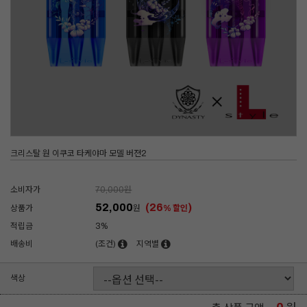
크리스탈 원 이쿠코 타케야마 모델 버젼2
소비자가
70,000
원
52,000
(26
)
상품가
원
% 할인
적립금
3%
배송비
(조건)
지역별
색상