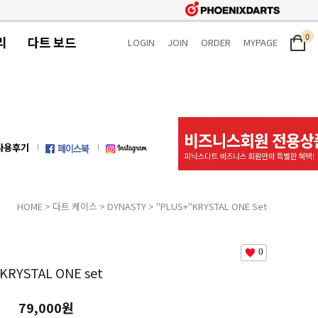
0
리
다트 보드
LOGIN
JOIN
ORDER
MYPAGE
사용후기
HOME
>
다트 케이스
>
DYNASTY
> "PLUS+"KRYSTAL ONE Set
0
KRYSTAL ONE set
79,000원