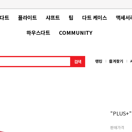
 다트
플라이트
샤프트
팁
다트 케이스
액세서
하우스다트
COMMUNITY
랭킹
즐겨찾기
"PLUS+"
판매가격