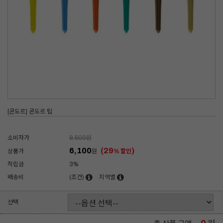
[콘도르] 콘도르 팁
소비자가
8,500
원
6,100
(29
)
상품가
원
% 할인
적립금
3%
배송비
(조건)
지역별
선택