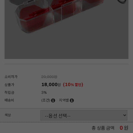
소비자가
20,000
원
18,000
(10
)
상품가
원
% 할인
적립금
3%
배송비
(조건)
지역별
색상
0
원
총 상품 금액