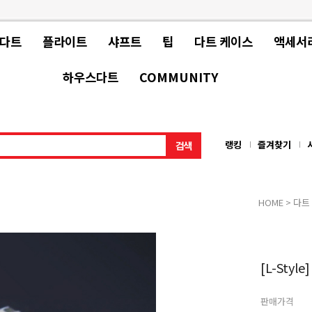
 다트
플라이트
샤프트
팁
다트 케이스
액세서
하우스다트
COMMUNITY
랭킹
즐겨찾기
HOME
>
다트
[L-Style
판매가격