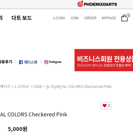
0
리
다트 보드
LOGIN
JOIN
ORDER
MYPAGE
사용후기
 케이스
>
L-STYLE
>
CASE
> [L-Style] AL COLORS Checkered Pink
2
] AL COLORS Checkered Pink
5,000원