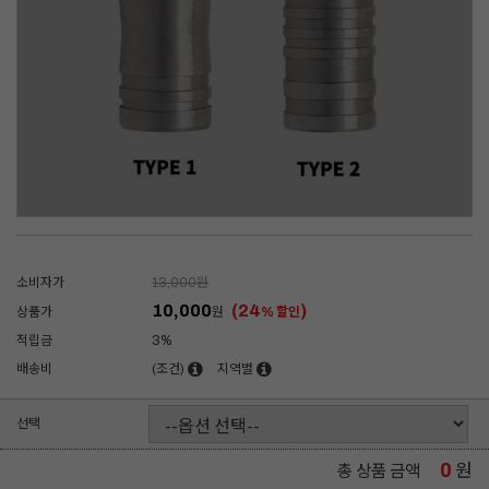
소비자가
13,000
원
10,000
(24
)
상품가
원
% 할인
적립금
3%
배송비
(조건)
지역별
선택
0
원
총 상품 금액